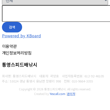
검색
Powered by KBoard
이용약관
개인정보처리방침
통영스피드배낚시
회사명: 통영스피드배낚시 대표자: 곽양호
사업자등록번호: 612-92-46105
주소: 53024 경남 통영시 용남면 장평리 998
전화: 010-9664-3355
Copyright © 2026 통영스피드배낚시. All rights reserved.
Created by
Yescall.com
[
관리자
]