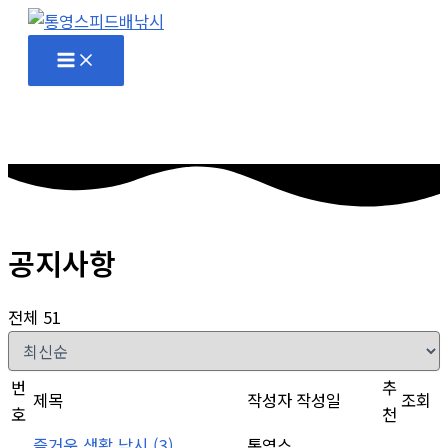
콘
텐
츠
로
건
너
뛰
기
공지사항
전체 51
번
추
제목
작성자
작성일
조회
호
천
즐거운 생활 낚시
(3)
통영스